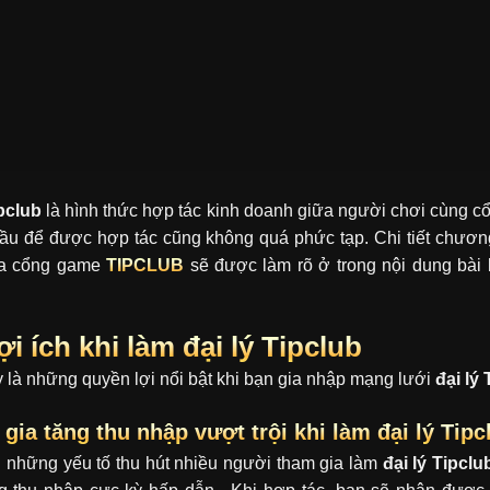
ipclub
là hình thức hợp tác kinh doanh giữa người chơi cùng c
ầu để được hợp tác cũng không quá phức tạp. Chi tiết chương
ủa cổng game
TIPCLUB
sẽ được làm rõ ở trong nội dung bài
ợi ích khi làm đại lý Tipclub
 là những quyền lợi nổi bật khi bạn gia nhập mạng lưới
đại lý 
 gia tăng thu nhập vượt trội khi làm đại lý Tipc
g những yếu tố thu hút nhiều người tham gia làm
đại lý Tipclu