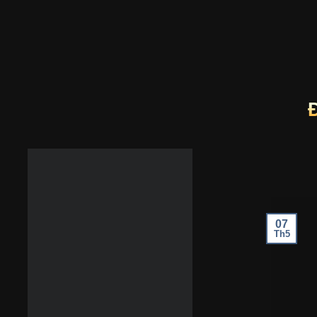
Chuyển
đến
nội
dung
07
Th5