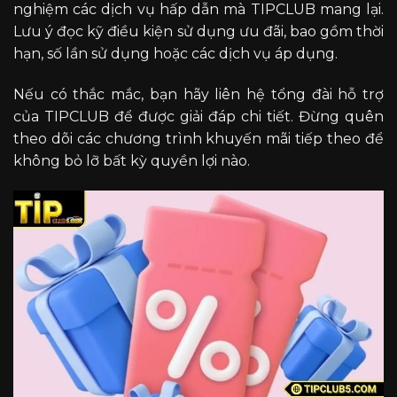
nghiệm các dịch vụ hấp dẫn mà TIPCLUB mang lại.
Lưu ý đọc kỹ điều kiện sử dụng ưu đãi, bao gồm thời
hạn, số lần sử dụng hoặc các dịch vụ áp dụng.
Nếu có thắc mắc, bạn hãy liên hệ tổng đài hỗ trợ
của TIPCLUB để được giải đáp chi tiết. Đừng quên
theo dõi các chương trình khuyến mãi tiếp theo để
không bỏ lỡ bất kỳ quyền lợi nào.