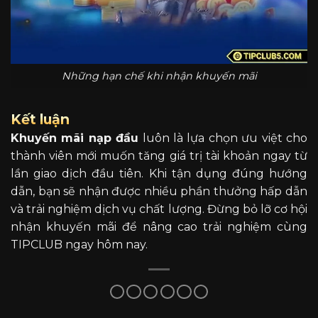
Những hạn chế khi nhận khuyến mãi
Kết luận
Khuyến mãi nạp đầu
luôn là lựa chọn ưu việt cho
thành viên mới muốn tăng giá trị tài khoản ngay từ
lần giao dịch đầu tiên. Khi tận dụng đúng hướng
dẫn, bạn sẽ nhận được nhiều phần thưởng hấp dẫn
và trải nghiệm dịch vụ chất lượng. Đừng bỏ lỡ cơ hội
nhận khuyến mãi để nâng cao trải nghiệm cùng
TIPCLUB ngay hôm nay.