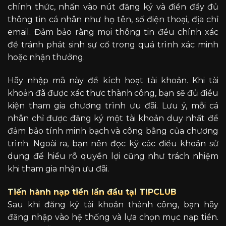
chính thức, nhấn vào nút đăng ký và điền đầy đủ
thông tin cá nhân như họ tên, số điện thoại, địa chỉ
email. Đảm bảo rằng mọi thông tin đều chính xác
để tránh phát sinh sự cố trong quá trình xác minh
hoặc nhận thưởng.
Hãy nhập mã này để kích hoạt tài khoản. Khi tài
khoản đã được xác thực thành công, bạn sẽ đủ điều
kiện tham gia chương trình ưu đãi. Lưu ý, mỗi cá
nhân chỉ được đăng ký một tài khoản duy nhất để
đảm bảo tính minh bạch và công bằng của chương
trình. Ngoài ra, bạn nên đọc kỹ các điều khoản sử
dụng để hiểu rõ quyền lợi cũng như trách nhiệm
khi tham gia nhận ưu đãi.
Tiến hành nạp tiền lần đầu tại TIPCLUB
Sau khi đăng ký tài khoản thành công, bạn hãy
đăng nhập vào hệ thống và lựa chọn mục nạp tiền.