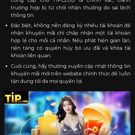
cung cấp cho TIPCLUB là chính xác, tránh
trường hợp bị từ chối nhận thưởng do sai lệch
thông tin.
Đặc biệt, không nên đăng ký nhiều tài khoản để
nhận khuyến mãi chỉ chấp nhận một tài khoản
hợp lệ cho mỗi cá nhân. Nếu phát hiện gian lận,
nền tảng có quyền hủy bỏ ưu đãi và khóa tài
khoản liên quan.
Cuối cùng, hãy thường xuyên cập nhật thông tin
khuyến mãi mới trên website chính thức để luôn
tận dụng tối đa mọi quyền lợi.