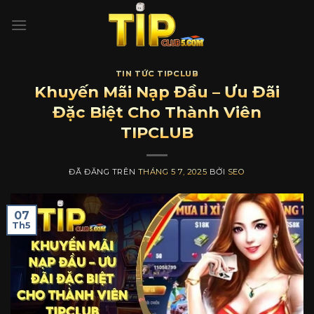
Chuyển
đến
nội
dung
TIN TỨC TIPCLUB
Khuyến Mãi Nạp Đầu – Ưu Đãi
Đặc Biệt Cho Thành Viên
TIPCLUB
ĐÃ ĐĂNG TRÊN
THÁNG 5 7, 2025
BỞI
SEO
07
Th5