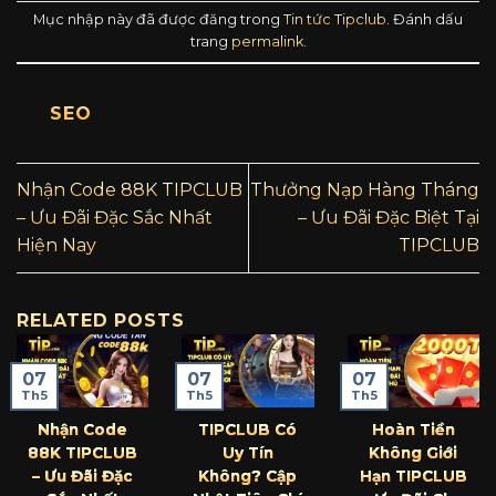
Mục nhập này đã được đăng trong
Tin tức Tipclub
. Đánh dấu
trang
permalink
.
SEO
Nhận Code 88K TIPCLUB
Thưởng Nạp Hàng Tháng
– Ưu Đãi Đặc Sắc Nhất
– Ưu Đãi Đặc Biệt Tại
Hiện Nay
TIPCLUB
RELATED POSTS
07
07
07
Th5
Th5
Th5
Nhận Code
TIPCLUB Có
Hoàn Tiền
88K TIPCLUB
Uy Tín
Không Giới
– Ưu Đãi Đặc
Không? Cập
Hạn TIPCLUB